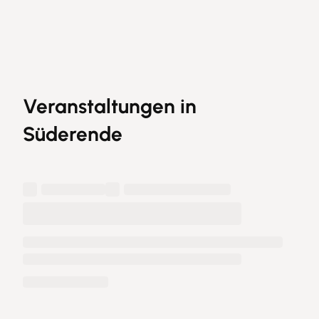
Süderende erleben
Blic
Veranstaltungen in
Süderende