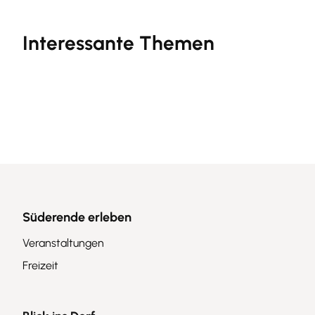
Interessante Themen
Veranstaltungen
Freizeit
Amtliche Bekanntmachungen
Süderende erleben
Veranstaltungen
Freizeit