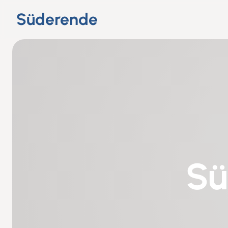
Süderende
Sü