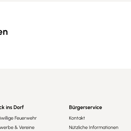
en
Kultur & Geschichte
G
ick ins Dorf
Bürgerservice
iwillige Feuerwehr
Kontakt
werbe & Vereine
Nützliche Informationen